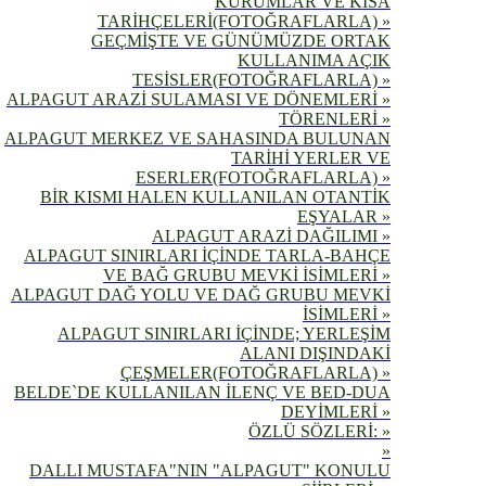
KURUMLAR VE KISA
TARİHÇELERİ(FOTOĞRAFLARLA) »
GEÇMİŞTE VE GÜNÜMÜZDE ORTAK
KULLANIMA AÇIK
TESİSLER(FOTOĞRAFLARLA) »
ALPAGUT ARAZİ SULAMASI VE DÖNEMLERİ »
TÖRENLERİ »
ALPAGUT MERKEZ VE SAHASINDA BULUNAN
TARİHİ YERLER VE
ESERLER(FOTOĞRAFLARLA) »
BİR KISMI HALEN KULLANILAN OTANTİK
EŞYALAR »
ALPAGUT ARAZİ DAĞILIMI »
ALPAGUT SINIRLARI İÇİNDE TARLA-BAHÇE
VE BAĞ GRUBU MEVKİ İSİMLERİ »
ALPAGUT DAĞ YOLU VE DAĞ GRUBU MEVKİ
İSİMLERİ »
ALPAGUT SINIRLARI İÇİNDE; YERLEŞİM
ALANI DIŞINDAKİ
ÇEŞMELER(FOTOĞRAFLARLA) »
BELDE`DE KULLANILAN İLENÇ VE BED-DUA
DEYİMLERİ »
ÖZLÜ SÖZLERİ: »
»
DALLI MUSTAFA"NIN "ALPAGUT" KONULU