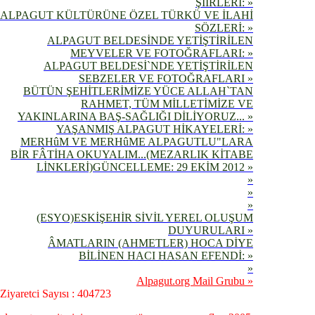
ŞİİRLERİ: »
ALPAGUT KÜLTÜRÜNE ÖZEL TÜRKÜ VE İLAHİ
SÖZLERİ: »
ALPAGUT BELDESİNDE YETİŞTİRİLEN
MEYVELER VE FOTOĞRAFLARI: »
ALPAGUT BELDESİ`NDE YETİŞTİRİLEN
SEBZELER VE FOTOĞRAFLARI »
BÜTÜN ŞEHİTLERİMİZE YÜCE ALLAH`TAN
RAHMET, TÜM MİLLETİMİZE VE
YAKINLARINA BAŞ-SAĞLIĞI DİLİYORUZ... »
YAŞANMIŞ ALPAGUT HİKAYELERİ: »
MERHûM VE MERHûME ALPAGUTLU"LARA
BİR FÂTİHA OKUYALIM...(MEZARLIK KİTABE
LİNKLERİ)GÜNCELLEME: 29 EKİM 2012 »
»
»
»
(ESYO)ESKİŞEHİR SİVİL YEREL OLUŞUM
DUYURULARI »
ÂMATLARIN (AHMETLER) HOCA DİYE
BİLİNEN HACI HASAN EFENDİ: »
»
Alpagut.org Mail Grubu »
Ziyaretci Sayısı : 404723