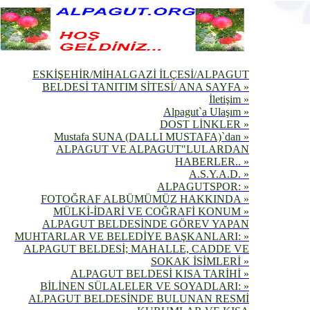
ESKİŞEHİR/MİHALGAZİ İLÇESİ/ALPAGUT
BELDESİ TANITIM SİTESİ/ ANA SAYFA »
İletişim »
Alpagut`a Ulaşım »
DOST LİNKLER »
Mustafa SUNA (DALLI MUSTAFA)`dan »
ALPAGUT VE ALPAGUT"LULARDAN
HABERLER.. »
A.S.Y.A.D. »
ALPAGUTSPOR: »
FOTOĞRAF ALBÜMÜMÜZ HAKKINDA »
MÜLKİ-İDARİ VE COĞRAFİ KONUM »
ALPAGUT BELDESİNDE GÖREV YAPAN
MUHTARLAR VE BELEDİYE BAŞKANLARI: »
ALPAGUT BELDESİ; MAHALLE, CADDE VE
SOKAK İSİMLERİ »
ALPAGUT BELDESİ KISA TARİHİ »
BİLİNEN SÜLALELER VE SOYADLARI: »
ALPAGUT BELDESİNDE BULUNAN RESMİ