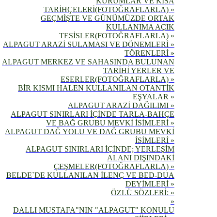
KURUMLAR VE KISA
TARİHÇELERİ(FOTOĞRAFLARLA) »
GEÇMİŞTE VE GÜNÜMÜZDE ORTAK
KULLANIMA AÇIK
TESİSLER(FOTOĞRAFLARLA) »
ALPAGUT ARAZİ SULAMASI VE DÖNEMLERİ »
TÖRENLERİ »
ALPAGUT MERKEZ VE SAHASINDA BULUNAN
TARİHİ YERLER VE
ESERLER(FOTOĞRAFLARLA) »
BİR KISMI HALEN KULLANILAN OTANTİK
EŞYALAR »
ALPAGUT ARAZİ DAĞILIMI »
ALPAGUT SINIRLARI İÇİNDE TARLA-BAHÇE
VE BAĞ GRUBU MEVKİ İSİMLERİ »
ALPAGUT DAĞ YOLU VE DAĞ GRUBU MEVKİ
İSİMLERİ »
ALPAGUT SINIRLARI İÇİNDE; YERLEŞİM
ALANI DIŞINDAKİ
ÇEŞMELER(FOTOĞRAFLARLA) »
BELDE`DE KULLANILAN İLENÇ VE BED-DUA
DEYİMLERİ »
ÖZLÜ SÖZLERİ: »
»
DALLI MUSTAFA"NIN "ALPAGUT" KONULU