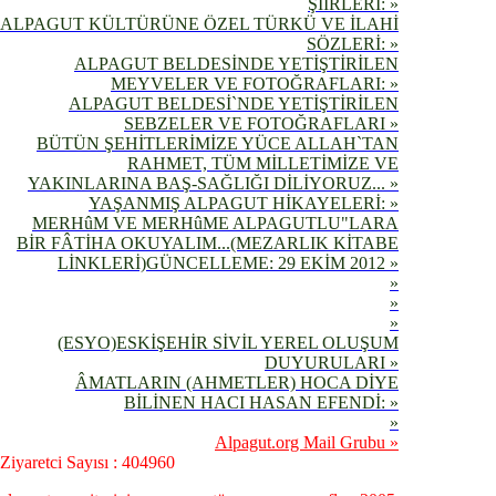
ŞİİRLERİ: »
ALPAGUT KÜLTÜRÜNE ÖZEL TÜRKÜ VE İLAHİ
SÖZLERİ: »
ALPAGUT BELDESİNDE YETİŞTİRİLEN
MEYVELER VE FOTOĞRAFLARI: »
ALPAGUT BELDESİ`NDE YETİŞTİRİLEN
SEBZELER VE FOTOĞRAFLARI »
BÜTÜN ŞEHİTLERİMİZE YÜCE ALLAH`TAN
RAHMET, TÜM MİLLETİMİZE VE
YAKINLARINA BAŞ-SAĞLIĞI DİLİYORUZ... »
YAŞANMIŞ ALPAGUT HİKAYELERİ: »
MERHûM VE MERHûME ALPAGUTLU"LARA
BİR FÂTİHA OKUYALIM...(MEZARLIK KİTABE
LİNKLERİ)GÜNCELLEME: 29 EKİM 2012 »
»
»
»
(ESYO)ESKİŞEHİR SİVİL YEREL OLUŞUM
DUYURULARI »
ÂMATLARIN (AHMETLER) HOCA DİYE
BİLİNEN HACI HASAN EFENDİ: »
»
Alpagut.org Mail Grubu »
Ziyaretci Sayısı : 404960