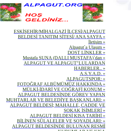
ESKİŞEHİR/MİHALGAZİ İLÇESİ/ALPAGUT
BELDESİ TANITIM SİTESİ/ ANA SAYFA »
İletişim »
Alpagut`a Ulaşım »
DOST LİNKLER »
Mustafa SUNA (DALLI MUSTAFA)`dan »
ALPAGUT VE ALPAGUT"LULARDAN
HABERLER.. »
A.S.Y.A.D. »
ALPAGUTSPOR: »
FOTOĞRAF ALBÜMÜMÜZ HAKKINDA »
MÜLKİ-İDARİ VE COĞRAFİ KONUM »
ALPAGUT BELDESİNDE GÖREV YAPAN
MUHTARLAR VE BELEDİYE BAŞKANLARI: »
ALPAGUT BELDESİ; MAHALLE, CADDE VE
SOKAK İSİMLERİ »
ALPAGUT BELDESİ KISA TARİHİ »
BİLİNEN SÜLALELER VE SOYADLARI: »
ALPAGUT BELDESİNDE BULUNAN RESMİ