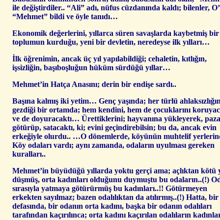
ile değiştirdiler.. “Ali” adı, nüfus cüzdanında kaldı; bilenler, O
“Mehmet” bildi ve öyle tanıdı…
Ekonomik değerlerini, yıllarca süren savaşlarda kaybetmiş bir
toplumun kurduğu, yeni bir devletin, neredeyse ilk yılları…
İlk öğrenimin, ancak üç yıl yapılabildiği; cehaletin, kıtlığın,
işsizliğin, başıboşluğun hüküm sürdüğü yıllar…
Mehmet’in Hatça Anasını; derin bir endişe sardı..
Başına kalmış iki yetim… Genç yaşında; her türlü ahlaksızlığın
gezdiği bir ortamda; hem kendini, hem de çocuklarını koruya
ve de doyuracaktı… Ürettiklerini; hayvanına yükleyerek, paz
götürüp, satacaktı, ki; evini geçindirebilsin; bu da, ancak evin
erkeğiyle olurdu..
…O dönemlerde, köyünün muhtelif yerlerin
Köy odaları vardı; aynı zamanda, odaların uyulması gereken
kuralları..
Mehmet’in büyüdüğü yıllarda yoktu gerçi ama; açlıktan kötü 
düşmüş, orta kadınları olduğunu duymuştu bu odaların..(!) Od
sırasıyla yatmaya götürürmüş bu kadınları..!! Götürmeyen
erkekten sayılmaz; bazen odalılıktan da atılırmış..(!) Hatta, bir
defasında, bir odanın orta kadını, başka bir odanın odalıları
tarafından kaçırılınca; orta kadını kaçırılan odalıların kadınlar