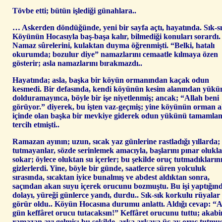
Tövbe etti; bütün işlediği günahlara..
… Askerden döndüğünde, yeni bir sayfa açtı, hayatında. Sık-sı
Köyünün Hocasıyla baş-başa kalır, bilmediği konuları sorardı.
Namaz sûrelerini, kulaktan duyma öğrenmişti. “Belki, hatalı
okurumda; bozulur diye” namazlarını cemaatle kılmaya özen
gösterir; asla namazlarını bırakmazdı..
Hayatında; asla, başka bir köyün ormanından kaçak odun
kesmedi. Bir defasında, kendi köyünün kesim alanından yükü
dolduramayınca, böyle bir işe niyetlenmiş; ancak; “Allah beni
görüyor.” diyerek, bu işten vaz-geçmiş; yine köyünün orman a
içinde olan başka bir mevkiye giderek odun yükünü tamamla
tercih etmişti..
Ramazan ayının; uzun, sıcak yaz günlerine rastladığı yıllarda;
tutmayanlar, sözde serinlemek amacıyla, başlarını pınar olukl
sokar; öylece oluktan su içerler; bu şekilde oruç tutmadıkların
gizlerlerdi. Yine, böyle bir günde, saatlerce süren yolculuk
sırasında, sıcaktan iyice bunalmış ve abdest aldıktan sonra,
saçından akan suyu içerek orucunu bozmuştu. Bu işi yaptığın
dolayı, yüreği günlerce yandı, durdu.. Sık-sık korkulu rüyalar
görür oldu.. Köyün Hocasına durumu anlattı. Aldığı cevap: “
gün keffâret orucu tutacaksın!” Keffâret orucunu tuttu; akabi
ramazan ayı gelmiş; bu şekilde, arka arkaya üç ay oruç tutmuş