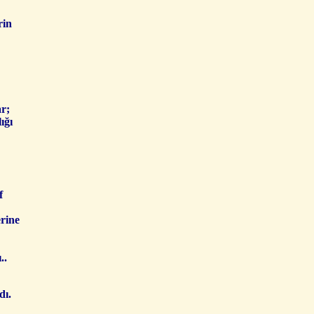
rin
ar;
ığı
f
rine
..
dı.