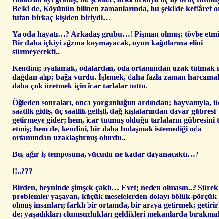
Belki de, Köyünün bilinen zamanlarında, bu şekilde keffâret 
tutan birkaç kişiden biriydi…
Ya oda hayatı…? Arkadaş grubu…! Pişman olmuş; tövbe etmiş
Bir daha içkiyi ağzına koymayacak, oyun kağıtlarına elini
sürmeyecekti..
Kendini; oyalamak, odalardan, oda ortamından uzak tutmak i
dağdan alıp; bağa vurdu. İşlemek, daha fazla zaman harcama
daha çok üretmek için îcar tarlalar tuttu.
Öğleden sonraları, onca yorgunluğun ardından; hayvanıyla, ü
saatlik gidiş, üç saatlik gelişli, dağ kışlalarından davar gübresi
getirmeye gider; hem, îcar tutmuş olduğu tarlaların gübresini 
etmiş; hem de, kendini, bir daha bulaşmak istemediği oda
ortamından uzaklaştırmış olurdu..
Bu, ağır iş temposuna, vücudu ne kadar dayanacaktı…?
!!..???
Birden, beyninde şimşek çaktı… Evet; neden olmasın..? Sürekl
problemler yaşayan, küçük meselelerden dolayı bölük-pörçük
olmuş insanları; farklı bir ortamda, bir araya getirmek; getiri
de; yaşadıkları olumsuzlukları geldikleri mekanlarda bırakma