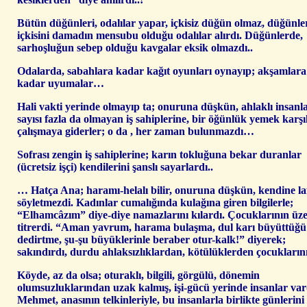
Bütün düğünleri, odalılar yapar, içkisiz düğün olmaz, düğünle
içkisini damadın mensubu olduğu odalılar alırdı. Düğünlerde,
sarhoşluğun sebep olduğu kavgalar eksik olmazdı..
Odalarda, sabahlara kadar kağıt oyunları oynayıp; akşamlara
kadar uyumalar…
Hali vakti yerinde olmayıp ta; onuruna düşkün, ahlaklı insanl
sayısı fazla da olmayan iş sahiplerine, bir öğünlük yemek karşıl
çalışmaya giderler; o da , her zaman bulunmazdı…
Sofrası zengin iş sahiplerine; karın tokluğuna bekar duranlar
(ücretsiz işçi) kendilerini şanslı sayarlardı..
… Hatça Ana; haramı-helalı bilir, onuruna düşkün, kendine la
söyletmezdi. Kadınlar cumalığında kulağına giren bilgilerle;
“Elhamcâzım” diye-diye namazlarını kılardı. Çocuklarının üze
titrerdi. “Aman yavrum, harama bulaşma, dul karı büyüttüğü
dedirtme, şu-şu büyüklerinle beraber otur-kalk!” diyerek;
sakındırdı, durdu ahlaksızlıklardan, kötülüklerden çocuklarını
Köyde, az da olsa; oturaklı, bilgili, görgülü, dönemin
olumsuzluklarından uzak kalmış, işi-gücü yerinde insanlar var
Mehmet, anasının telkinleriyle, bu insanlarla birlikte günlerini