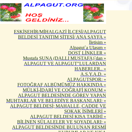
ESKİŞEHİR/MİHALGAZİ İLÇESİ/ALPAGUT
BELDESİ TANITIM SİTESİ/ ANA SAYFA »
İletişim »
Alpagut`a Ulaşım »
DOST LİNKLER »
Mustafa SUNA (DALLI MUSTAFA)`dan »
ALPAGUT VE ALPAGUT"LULARDAN
HABERLER.. »
A.S.Y.A.D. »
ALPAGUTSPOR: »
FOTOĞRAF ALBÜMÜMÜZ HAKKINDA »
MÜLKİ-İDARİ VE COĞRAFİ KONUM »
ALPAGUT BELDESİNDE GÖREV YAPAN
MUHTARLAR VE BELEDİYE BAŞKANLARI: »
ALPAGUT BELDESİ; MAHALLE, CADDE VE
SOKAK İSİMLERİ »
ALPAGUT BELDESİ KISA TARİHİ »
BİLİNEN SÜLALELER VE SOYADLARI: »
ALPAGUT BELDESİNDE BULUNAN RESMİ