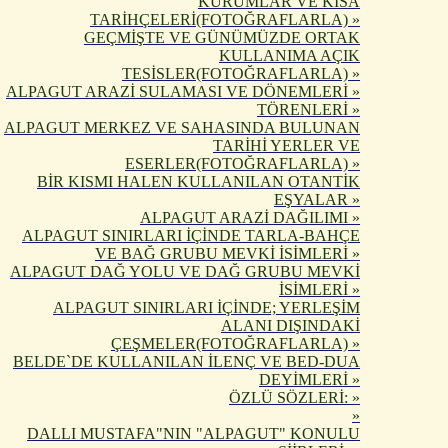
KURUMLAR VE KISA
TARİHÇELERİ(FOTOĞRAFLARLA) »
GEÇMİŞTE VE GÜNÜMÜZDE ORTAK
KULLANIMA AÇIK
TESİSLER(FOTOĞRAFLARLA) »
ALPAGUT ARAZİ SULAMASI VE DÖNEMLERİ »
TÖRENLERİ »
ALPAGUT MERKEZ VE SAHASINDA BULUNAN
TARİHİ YERLER VE
ESERLER(FOTOĞRAFLARLA) »
BİR KISMI HALEN KULLANILAN OTANTİK
EŞYALAR »
ALPAGUT ARAZİ DAĞILIMI »
ALPAGUT SINIRLARI İÇİNDE TARLA-BAHÇE
VE BAĞ GRUBU MEVKİ İSİMLERİ »
ALPAGUT DAĞ YOLU VE DAĞ GRUBU MEVKİ
İSİMLERİ »
ALPAGUT SINIRLARI İÇİNDE; YERLEŞİM
ALANI DIŞINDAKİ
ÇEŞMELER(FOTOĞRAFLARLA) »
BELDE`DE KULLANILAN İLENÇ VE BED-DUA
DEYİMLERİ »
ÖZLÜ SÖZLERİ: »
»
DALLI MUSTAFA"NIN "ALPAGUT" KONULU