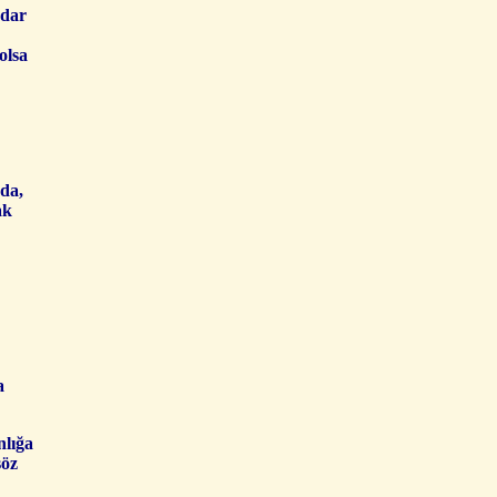
adar
olsa
ada,
ak
a
nlığa
söz