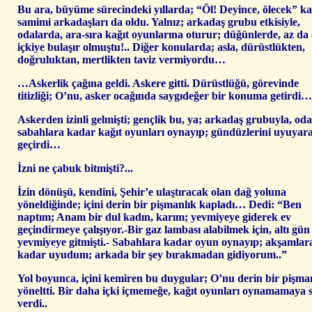
Bu ara, büyüme sürecindeki yıllarda; “Öl! Deyince, ölecek” k
samimi arkadaşları da oldu. Yalnız; arkadaş grubu etkisiyle,
odalarda, ara-sıra kağıt oyunlarına oturur; düğünlerde, az da 
içkiye bulaşır olmuştu!.. Diğer konularda; asla, dürüstlükten,
doğruluktan, mertlikten taviz vermiyordu…
…Askerlik çağına geldi. Askere gitti. Dürüstlüğü, görevinde
titizliği; O’nu, asker ocağında saygıdeğer bir konuma getirdi…
Askerden izinli gelmişti; gençlik bu, ya; arkadaş grubuyla, od
sabahlara kadar kağıt oyunları oynayıp; gündüzlerini uyuyar
geçirdi…
İzni ne çabuk bitmişti?...
İzin dönüşü, kendini, Şehir’e ulaştıracak olan dağ yoluna
yöneldiğinde; içini derin bir pişmanlık kapladı… Dedi: “Ben
naptım; Anam bir dul kadın, karım; yevmiyeye giderek ev
geçindirmeye çalışıyor.-Bir gaz lambası alabilmek için, altı gün
yevmiyeye gitmişti.- Sabahlara kadar oyun oynayıp; akşamlar
kadar uyudum; arkada bir şey bırakmadan gidiyorum..”
Yol boyunca, içini kemiren bu duygular; O’nu derin bir pişma
yöneltti. Bir daha içki içmemeğe, kağıt oyunları oynamamaya 
verdi..