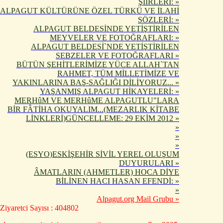
ŞİİRLERİ: »
ALPAGUT KÜLTÜRÜNE ÖZEL TÜRKÜ VE İLAHİ
SÖZLERİ: »
ALPAGUT BELDESİNDE YETİŞTİRİLEN
MEYVELER VE FOTOĞRAFLARI: »
ALPAGUT BELDESİ`NDE YETİŞTİRİLEN
SEBZELER VE FOTOĞRAFLARI »
BÜTÜN ŞEHİTLERİMİZE YÜCE ALLAH`TAN
RAHMET, TÜM MİLLETİMİZE VE
YAKINLARINA BAŞ-SAĞLIĞI DİLİYORUZ... »
YAŞANMIŞ ALPAGUT HİKAYELERİ: »
MERHûM VE MERHûME ALPAGUTLU"LARA
BİR FÂTİHA OKUYALIM...(MEZARLIK KİTABE
LİNKLERİ)GÜNCELLEME: 29 EKİM 2012 »
»
»
»
(ESYO)ESKİŞEHİR SİVİL YEREL OLUŞUM
DUYURULARI »
ÂMATLARIN (AHMETLER) HOCA DİYE
BİLİNEN HACI HASAN EFENDİ: »
»
Alpagut.org Mail Grubu »
Ziyaretci Sayısı : 404802