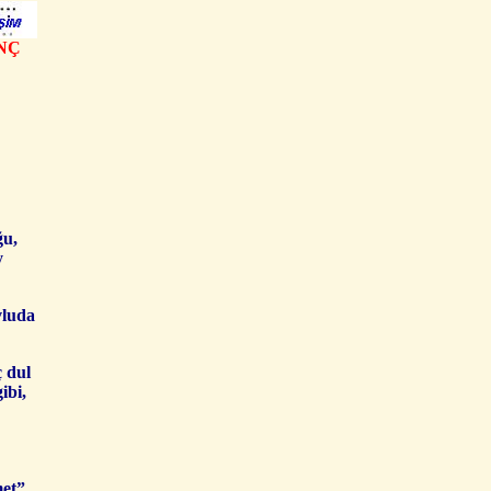
ENÇ
ğu,
y
vluda
ç dul
ibi,
met”