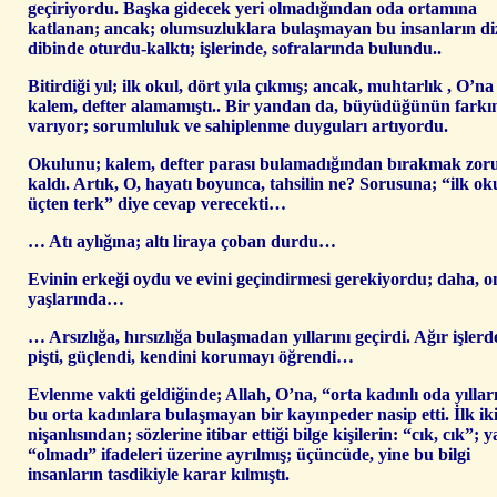
geçiriyordu. Başka gidecek yeri olmadığından oda ortamına
katlanan; ancak; olumsuzluklara bulaşmayan bu insanların di
dibinde oturdu-kalktı; işlerinde, sofralarında bulundu..
Bitirdiği yıl; ilk okul, dört yıla çıkmış; ancak, muhtarlık , O’na
kalem, defter alamamıştı.. Bir yandan da, büyüdüğünün farkı
varıyor; sorumluluk ve sahiplenme duyguları artıyordu.
Okulunu; kalem, defter parası bulamadığından bırakmak zor
kaldı. Artık, O, hayatı boyunca, tahsilin ne? Sorusuna; “ilk ok
üçten terk” diye cevap verecekti…
… Atı aylığına; altı liraya çoban durdu…
Evinin erkeği oydu ve evini geçindirmesi gerekiyordu; daha, o
yaşlarında…
… Arsızlığa, hırsızlığa bulaşmadan yıllarını geçirdi. Ağır işlerd
pişti, güçlendi, kendini korumayı öğrendi…
Evlenme vakti geldiğinde; Allah, O’na, “orta kadınlı oda yıllar
bu orta kadınlara bulaşmayan bir kayınpeder nasip etti. İlk ik
nişanlısından; sözlerine itibar ettiği bilge kişilerin: “cık, cık”; y
“olmadı” ifadeleri üzerine ayrılmış; üçüncüde, yine bu bilgi
insanların tasdikiyle karar kılmıştı.