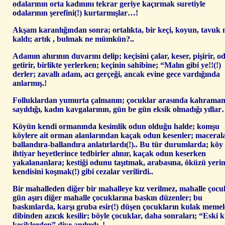
odalarının orta kadınını tekrar geriye kaçırmak suretiyle
odalarının şerefini(!) kurtarmışlar…!
Akşam karanlığından sonra; ortalıkta, bir keçi, koyun, tavuk
kaldı; artık , bulmak ne mümkün?..
Adamın ahırının duvarını delip; keçisini çalar, keser, pişirir, o
getirir, birlikte yerlerken; keçinin sahibine; “Malın gibi ye!!(!)
derler; zavallı adam, acı gerçeği, ancak evine gece vardığında
anlarmış.!
Folluklardan yumurta çalmanın; çocuklar arasında kahraman
sayıldığı, kadın kavgalarının, gün be gün eksik olmadığı yılla
Köyün kendi ormanında kesimlik odun olduğu halde; komşu
köylere ait orman alanlarından kaçak odun kesenler; macerala
ballandıra-ballandıra anlatırlardı(!).. Bu tür durumlarda; köy
ihtiyar heyetlerince tedbirler alınır, kaçak odun keserken
yakalananlara; kestiği odunu taşıtmak, arabasına, öküzü yeri
kendisini koşmak(!) gibi cezalar verilirdi..
Bir mahalleden diğer bir mahalleye kız verilmez, mahalle çocuk
gün aşırı diğer mahalle çocuklarına baskın düzenler; bu
baskınlarda, karşı gruba esir(!) düşen çocukların kulak memel
dibinden azıcık kesilir; böyle çocuklar, daha sonraları; “Eski k
kesiklerden” diye anılırdı..!