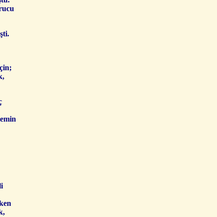
orucu
ti.
çin;
k,
ç
temin
i
rken
k,