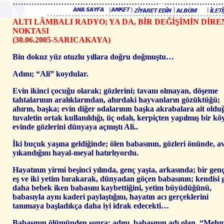
ALTI LÂMBALI RADYO; YA DA, BİR DEĞİŞİMİN DİR
NOKTASI
(30.06.2005-SARICAKAYA)
Bin dokuz yüz otuzlu yıllara doğru doğmuştu…
Adını; “Ali” koydular.
Evin ikinci çocuğu olarak; gözlerini; tavanı olmayan, döşeme
tahtalarının aralıklarından, ahırdaki hayvanların gözüktüğü;
ahırın, başka; evin diğer odalarının başka akrabalara ait oldu
tuvaletin ortak kullanıldığı, üç odalı, kerpiçten yapılmış bir kö
evinde gözlerini dünyaya açmıştı Ali..
İki buçuk yaşına geldiğinde; ölen babasının, gözleri önünde, a
yıkandığını hayal-meyal hatırlıyordu.
Hayatının yirmi beşinci yılında, genç yaşta, arkasında; bir gen
eş ve iki yetim bırakarak, dünyadan göçen babasının; kendisi g
daha bebek iken babasını kaybettiğini, yetim büyüdüğünü,
babasıyla aynı kaderi paylaştığını, hayatın acı gerçeklerini
tanımaya başladıkça daha iyi idrak edecekti…
Babasının ölümünden sonra; adını, babasının adı olan, “Meh