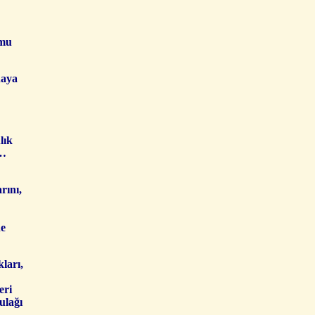
 mu
daya
lık
r…
rını,
ne
ları,
eri
ulağı