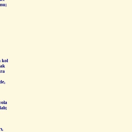
’nu;
 kol
cak
ara
de,
yola
alı;
ı,