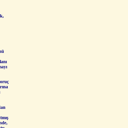
k,
nü
lanı
mayı
 oruç
arına
ı
dan
Atmış
nde,
tu.