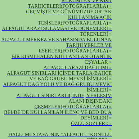
KURUMLAR VE KISA
TARİHÇELERİ(FOTOĞRAFLARLA) »
GEÇMİŞTE VE GÜNÜMÜZDE ORTAK
KULLANIMA AÇIK
TESİSLER(FOTOĞRAFLARLA) »
ALPAGUT ARAZİ SULAMASI VE DÖNEMLERİ »
TÖRENLERİ »
ALPAGUT MERKEZ VE SAHASINDA BULUNAN
TARİHİ YERLER VE
ESERLER(FOTOĞRAFLARLA) »
BİR KISMI HALEN KULLANILAN OTANTİK
EŞYALAR »
ALPAGUT ARAZİ DAĞILIMI »
ALPAGUT SINIRLARI İÇİNDE TARLA-BAHÇE
VE BAĞ GRUBU MEVKİ İSİMLERİ »
ALPAGUT DAĞ YOLU VE DAĞ GRUBU MEVKİ
İSİMLERİ »
ALPAGUT SINIRLARI İÇİNDE; YERLEŞİM
ALANI DIŞINDAKİ
ÇEŞMELER(FOTOĞRAFLARLA) »
BELDE`DE KULLANILAN İLENÇ VE BED-DUA
DEYİMLERİ »
ÖZLÜ SÖZLERİ: »
»
DALLI MUSTAFA"NIN "ALPAGUT" KONULU