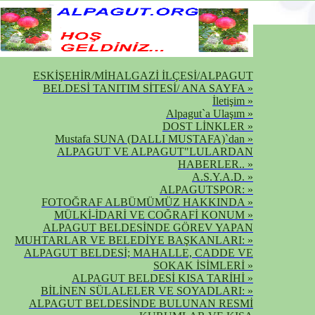
ESKİŞEHİR/MİHALGAZİ İLÇESİ/ALPAGUT
BELDESİ TANITIM SİTESİ/ ANA SAYFA »
İletişim »
Alpagut`a Ulaşım »
DOST LİNKLER »
Mustafa SUNA (DALLI MUSTAFA)`dan »
ALPAGUT VE ALPAGUT"LULARDAN
HABERLER.. »
A.S.Y.A.D. »
ALPAGUTSPOR: »
FOTOĞRAF ALBÜMÜMÜZ HAKKINDA »
MÜLKİ-İDARİ VE COĞRAFİ KONUM »
ALPAGUT BELDESİNDE GÖREV YAPAN
MUHTARLAR VE BELEDİYE BAŞKANLARI: »
ALPAGUT BELDESİ; MAHALLE, CADDE VE
SOKAK İSİMLERİ »
ALPAGUT BELDESİ KISA TARİHİ »
BİLİNEN SÜLALELER VE SOYADLARI: »
ALPAGUT BELDESİNDE BULUNAN RESMİ