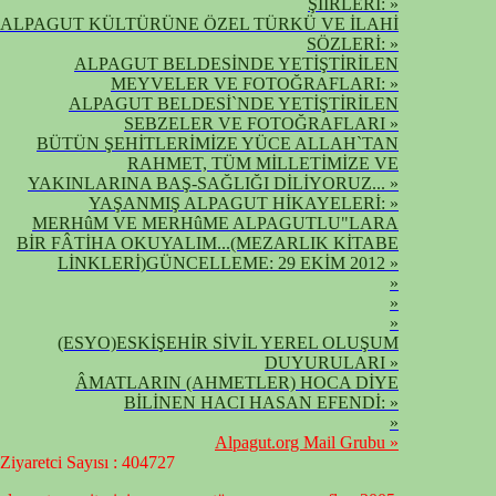
ŞİİRLERİ: »
ALPAGUT KÜLTÜRÜNE ÖZEL TÜRKÜ VE İLAHİ
SÖZLERİ: »
ALPAGUT BELDESİNDE YETİŞTİRİLEN
MEYVELER VE FOTOĞRAFLARI: »
ALPAGUT BELDESİ`NDE YETİŞTİRİLEN
SEBZELER VE FOTOĞRAFLARI »
BÜTÜN ŞEHİTLERİMİZE YÜCE ALLAH`TAN
RAHMET, TÜM MİLLETİMİZE VE
YAKINLARINA BAŞ-SAĞLIĞI DİLİYORUZ... »
YAŞANMIŞ ALPAGUT HİKAYELERİ: »
MERHûM VE MERHûME ALPAGUTLU"LARA
BİR FÂTİHA OKUYALIM...(MEZARLIK KİTABE
LİNKLERİ)GÜNCELLEME: 29 EKİM 2012 »
»
»
»
(ESYO)ESKİŞEHİR SİVİL YEREL OLUŞUM
DUYURULARI »
ÂMATLARIN (AHMETLER) HOCA DİYE
BİLİNEN HACI HASAN EFENDİ: »
»
Alpagut.org Mail Grubu »
Ziyaretci Sayısı : 404727