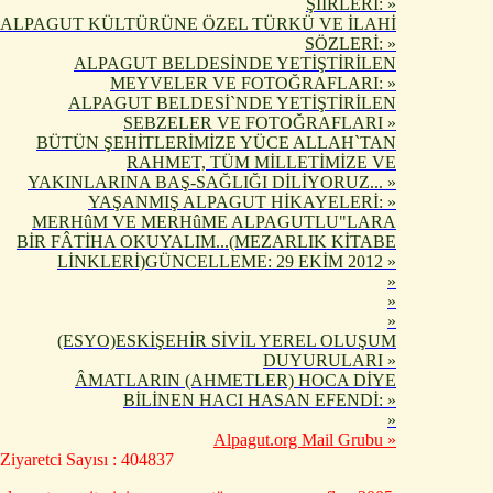
ŞİİRLERİ: »
ALPAGUT KÜLTÜRÜNE ÖZEL TÜRKÜ VE İLAHİ
SÖZLERİ: »
ALPAGUT BELDESİNDE YETİŞTİRİLEN
MEYVELER VE FOTOĞRAFLARI: »
ALPAGUT BELDESİ`NDE YETİŞTİRİLEN
SEBZELER VE FOTOĞRAFLARI »
BÜTÜN ŞEHİTLERİMİZE YÜCE ALLAH`TAN
RAHMET, TÜM MİLLETİMİZE VE
YAKINLARINA BAŞ-SAĞLIĞI DİLİYORUZ... »
YAŞANMIŞ ALPAGUT HİKAYELERİ: »
MERHûM VE MERHûME ALPAGUTLU"LARA
BİR FÂTİHA OKUYALIM...(MEZARLIK KİTABE
LİNKLERİ)GÜNCELLEME: 29 EKİM 2012 »
»
»
»
(ESYO)ESKİŞEHİR SİVİL YEREL OLUŞUM
DUYURULARI »
ÂMATLARIN (AHMETLER) HOCA DİYE
BİLİNEN HACI HASAN EFENDİ: »
»
Alpagut.org Mail Grubu »
Ziyaretci Sayısı : 404837