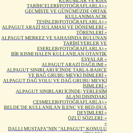
KURUMLAR VE KISA
TARİHÇELERİ(FOTOĞRAFLARLA) »
GEÇMİŞTE VE GÜNÜMÜZDE ORTAK
KULLANIMA AÇIK
TESİSLER(FOTOĞRAFLARLA) »
ALPAGUT ARAZİ SULAMASI VE DÖNEMLERİ »
TÖRENLERİ »
ALPAGUT MERKEZ VE SAHASINDA BULUNAN
TARİHİ YERLER VE
ESERLER(FOTOĞRAFLARLA) »
BİR KISMI HALEN KULLANILAN OTANTİK
EŞYALAR »
ALPAGUT ARAZİ DAĞILIMI »
ALPAGUT SINIRLARI İÇİNDE TARLA-BAHÇE
VE BAĞ GRUBU MEVKİ İSİMLERİ »
ALPAGUT DAĞ YOLU VE DAĞ GRUBU MEVKİ
İSİMLERİ »
ALPAGUT SINIRLARI İÇİNDE; YERLEŞİM
ALANI DIŞINDAKİ
ÇEŞMELER(FOTOĞRAFLARLA) »
BELDE`DE KULLANILAN İLENÇ VE BED-DUA
DEYİMLERİ »
ÖZLÜ SÖZLERİ: »
»
DALLI MUSTAFA"NIN "ALPAGUT" KONULU