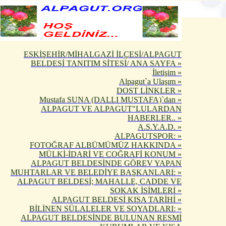
ESKİŞEHİR/MİHALGAZİ İLÇESİ/ALPAGUT
BELDESİ TANITIM SİTESİ/ ANA SAYFA »
İletişim »
Alpagut`a Ulaşım »
DOST LİNKLER »
Mustafa SUNA (DALLI MUSTAFA)`dan »
ALPAGUT VE ALPAGUT"LULARDAN
HABERLER.. »
A.S.Y.A.D. »
ALPAGUTSPOR: »
FOTOĞRAF ALBÜMÜMÜZ HAKKINDA »
MÜLKİ-İDARİ VE COĞRAFİ KONUM »
ALPAGUT BELDESİNDE GÖREV YAPAN
MUHTARLAR VE BELEDİYE BAŞKANLARI: »
ALPAGUT BELDESİ; MAHALLE, CADDE VE
SOKAK İSİMLERİ »
ALPAGUT BELDESİ KISA TARİHİ »
BİLİNEN SÜLALELER VE SOYADLARI: »
ALPAGUT BELDESİNDE BULUNAN RESMİ