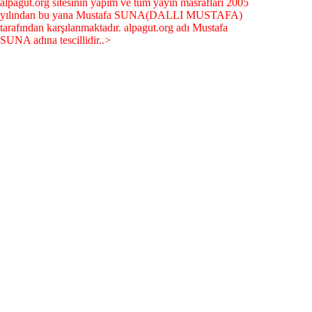
alpagut.org sitesinin yapım ve tüm yayın masrafları 2005
yılından bu yana Mustafa SUNA(DALLI MUSTAFA)
tarafından karşılanmaktadır. alpagut.org adı Mustafa
SUNA adına tescillidir..>