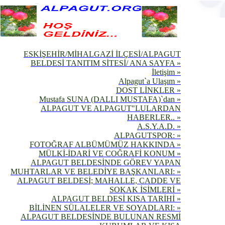
ESKİŞEHİR/MİHALGAZİ İLÇESİ/ALPAGUT
BELDESİ TANITIM SİTESİ/ ANA SAYFA »
İletişim »
Alpagut`a Ulaşım »
DOST LİNKLER »
Mustafa SUNA (DALLI MUSTAFA)`dan »
ALPAGUT VE ALPAGUT"LULARDAN
HABERLER.. »
A.S.Y.A.D. »
ALPAGUTSPOR: »
FOTOĞRAF ALBÜMÜMÜZ HAKKINDA »
MÜLKİ-İDARİ VE COĞRAFİ KONUM »
ALPAGUT BELDESİNDE GÖREV YAPAN
MUHTARLAR VE BELEDİYE BAŞKANLARI: »
ALPAGUT BELDESİ; MAHALLE, CADDE VE
SOKAK İSİMLERİ »
ALPAGUT BELDESİ KISA TARİHİ »
BİLİNEN SÜLALELER VE SOYADLARI: »
ALPAGUT BELDESİNDE BULUNAN RESMİ