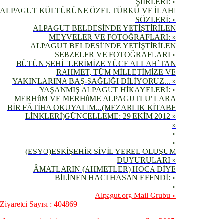
ŞİİRLERİ: »
ALPAGUT KÜLTÜRÜNE ÖZEL TÜRKÜ VE İLAHİ
SÖZLERİ: »
ALPAGUT BELDESİNDE YETİŞTİRİLEN
MEYVELER VE FOTOĞRAFLARI: »
ALPAGUT BELDESİ`NDE YETİŞTİRİLEN
SEBZELER VE FOTOĞRAFLARI »
BÜTÜN ŞEHİTLERİMİZE YÜCE ALLAH`TAN
RAHMET, TÜM MİLLETİMİZE VE
YAKINLARINA BAŞ-SAĞLIĞI DİLİYORUZ... »
YAŞANMIŞ ALPAGUT HİKAYELERİ: »
MERHûM VE MERHûME ALPAGUTLU"LARA
BİR FÂTİHA OKUYALIM...(MEZARLIK KİTABE
LİNKLERİ)GÜNCELLEME: 29 EKİM 2012 »
»
»
»
(ESYO)ESKİŞEHİR SİVİL YEREL OLUŞUM
DUYURULARI »
ÂMATLARIN (AHMETLER) HOCA DİYE
BİLİNEN HACI HASAN EFENDİ: »
»
Alpagut.org Mail Grubu »
Ziyaretci Sayısı : 404869