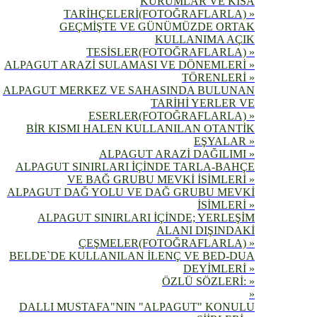
KURUMLAR VE KISA
TARİHÇELERİ(FOTOĞRAFLARLA) »
GEÇMİŞTE VE GÜNÜMÜZDE ORTAK
KULLANIMA AÇIK
TESİSLER(FOTOĞRAFLARLA) »
ALPAGUT ARAZİ SULAMASI VE DÖNEMLERİ »
TÖRENLERİ »
ALPAGUT MERKEZ VE SAHASINDA BULUNAN
TARİHİ YERLER VE
ESERLER(FOTOĞRAFLARLA) »
BİR KISMI HALEN KULLANILAN OTANTİK
EŞYALAR »
ALPAGUT ARAZİ DAĞILIMI »
ALPAGUT SINIRLARI İÇİNDE TARLA-BAHÇE
VE BAĞ GRUBU MEVKİ İSİMLERİ »
ALPAGUT DAĞ YOLU VE DAĞ GRUBU MEVKİ
İSİMLERİ »
ALPAGUT SINIRLARI İÇİNDE; YERLEŞİM
ALANI DIŞINDAKİ
ÇEŞMELER(FOTOĞRAFLARLA) »
BELDE`DE KULLANILAN İLENÇ VE BED-DUA
DEYİMLERİ »
ÖZLÜ SÖZLERİ: »
»
DALLI MUSTAFA"NIN "ALPAGUT" KONULU