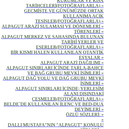
KURUMLAR VE KISA
TARİHÇELERİ(FOTOĞRAFLARLA) »
GEÇMİŞTE VE GÜNÜMÜZDE ORTAK
KULLANIMA AÇIK
TESİSLER(FOTOĞRAFLARLA) »
ALPAGUT ARAZİ SULAMASI VE DÖNEMLERİ »
TÖRENLERİ »
ALPAGUT MERKEZ VE SAHASINDA BULUNAN
TARİHİ YERLER VE
ESERLER(FOTOĞRAFLARLA) »
BİR KISMI HALEN KULLANILAN OTANTİK
EŞYALAR »
ALPAGUT ARAZİ DAĞILIMI »
ALPAGUT SINIRLARI İÇİNDE TARLA-BAHÇE
VE BAĞ GRUBU MEVKİ İSİMLERİ »
ALPAGUT DAĞ YOLU VE DAĞ GRUBU MEVKİ
İSİMLERİ »
ALPAGUT SINIRLARI İÇİNDE; YERLEŞİM
ALANI DIŞINDAKİ
ÇEŞMELER(FOTOĞRAFLARLA) »
BELDE`DE KULLANILAN İLENÇ VE BED-DUA
DEYİMLERİ »
ÖZLÜ SÖZLERİ: »
»
DALLI MUSTAFA"NIN "ALPAGUT" KONULU