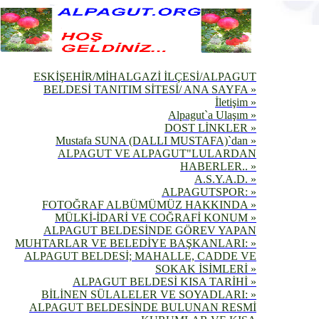
ESKİŞEHİR/MİHALGAZİ İLÇESİ/ALPAGUT
BELDESİ TANITIM SİTESİ/ ANA SAYFA »
İletişim »
Alpagut`a Ulaşım »
DOST LİNKLER »
Mustafa SUNA (DALLI MUSTAFA)`dan »
ALPAGUT VE ALPAGUT"LULARDAN
HABERLER.. »
A.S.Y.A.D. »
ALPAGUTSPOR: »
FOTOĞRAF ALBÜMÜMÜZ HAKKINDA »
MÜLKİ-İDARİ VE COĞRAFİ KONUM »
ALPAGUT BELDESİNDE GÖREV YAPAN
MUHTARLAR VE BELEDİYE BAŞKANLARI: »
ALPAGUT BELDESİ; MAHALLE, CADDE VE
SOKAK İSİMLERİ »
ALPAGUT BELDESİ KISA TARİHİ »
BİLİNEN SÜLALELER VE SOYADLARI: »
ALPAGUT BELDESİNDE BULUNAN RESMİ