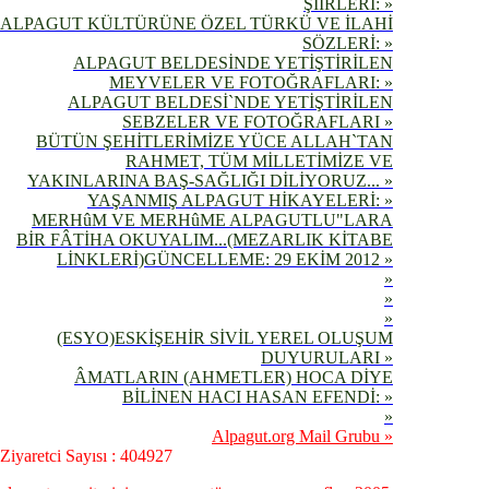
ŞİİRLERİ: »
ALPAGUT KÜLTÜRÜNE ÖZEL TÜRKÜ VE İLAHİ
SÖZLERİ: »
ALPAGUT BELDESİNDE YETİŞTİRİLEN
MEYVELER VE FOTOĞRAFLARI: »
ALPAGUT BELDESİ`NDE YETİŞTİRİLEN
SEBZELER VE FOTOĞRAFLARI »
BÜTÜN ŞEHİTLERİMİZE YÜCE ALLAH`TAN
RAHMET, TÜM MİLLETİMİZE VE
YAKINLARINA BAŞ-SAĞLIĞI DİLİYORUZ... »
YAŞANMIŞ ALPAGUT HİKAYELERİ: »
MERHûM VE MERHûME ALPAGUTLU"LARA
BİR FÂTİHA OKUYALIM...(MEZARLIK KİTABE
LİNKLERİ)GÜNCELLEME: 29 EKİM 2012 »
»
»
»
(ESYO)ESKİŞEHİR SİVİL YEREL OLUŞUM
DUYURULARI »
ÂMATLARIN (AHMETLER) HOCA DİYE
BİLİNEN HACI HASAN EFENDİ: »
»
Alpagut.org Mail Grubu »
Ziyaretci Sayısı : 404927